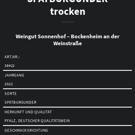
Warenkorb
trocken
Weingut Sonnenhof – Bockenheim an der
Weinstraße
ART.NR.:
38#22
JAHRGANG
2022
SORTE
SPÄTBURGUNDER
HERKUNFT UND QUALITÄT
PFALZ, DEUTSCHER QUALITÄTSWEIN
GESCHMACKSRICHTUNG