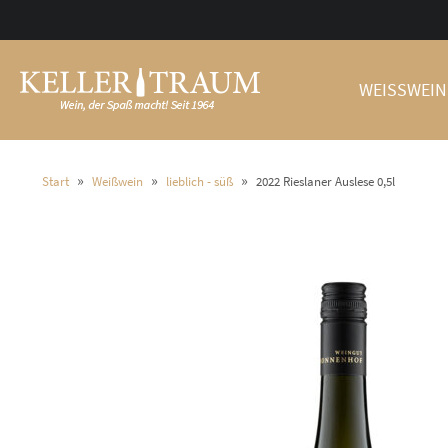
WEISSWEIN
»
»
»
Start
Weißwein
lieblich - süß
2022 Rieslaner Auslese 0,5l