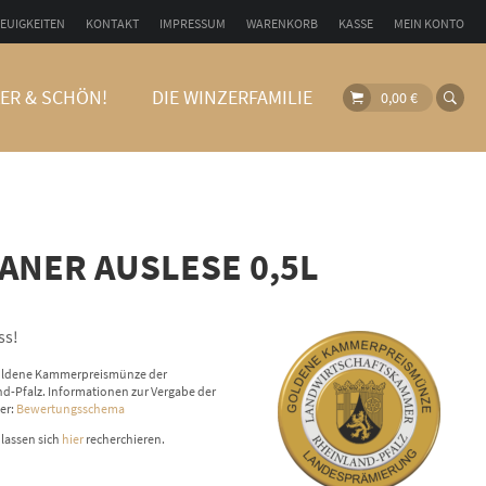
EUIGKEITEN
KONTAKT
IMPRESSUM
WARENKORB
KASSE
MEIN KONTO
ER & SCHÖN!
DIE WINZERFAMILIE
0,00
€
LANER AUSLESE 0,5L
ss!
 goldene Kammerpreismünze der
-Pfalz. Informationen zur Vergabe der
er:
Bewertungsschema
 lassen sich
hier
recherchieren.