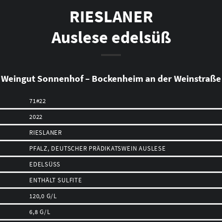
RIESLANER
Auslese edelsüß
Weingut Sonnenhof – Bockenheim an der Weinstraße
71#22
2022
RIESLANER
PFALZ, DEUTSCHER PRÄDIKATSWEIN AUSLESE
EDELSÜSS
ENTHÄLT SULFITE
120,0 G/L
6,8 G/L