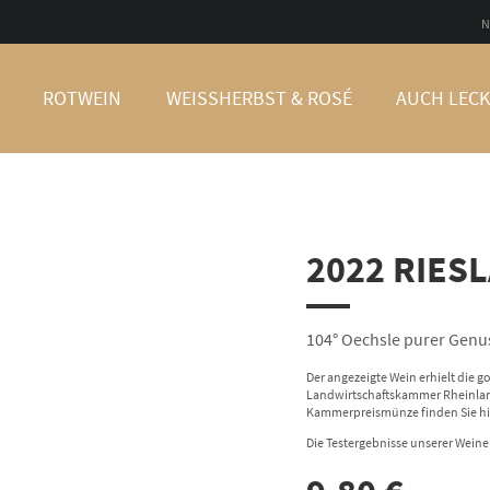
N
ROTWEIN
WEISSHERBST & ROSÉ
AUCH LECK
2022 RIES
104° Oechsle purer Genu
Der angezeigte Wein erhielt die
Landwirtschaftskammer Rheinland
Kammerpreismünze finden Sie hi
Die Testergebnisse unserer Weine