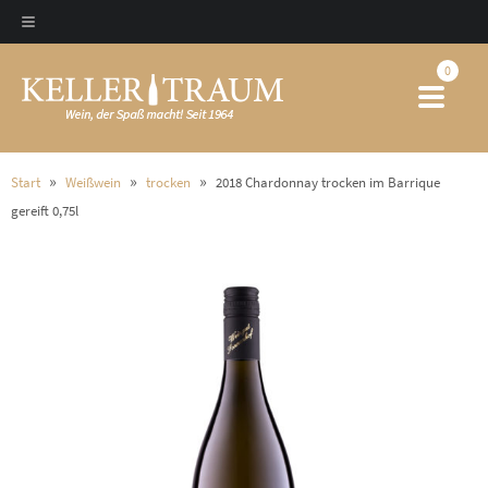
Meta-
Menü
0
Me
öffnen/schließen
»
»
»
Start
Weißwein
trocken
2018 Chardonnay trocken im Barrique
öf
gereift 0,75l