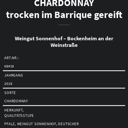
CHARDONNAY
und
öffnet
trocken im Barrique gereift
den
Warenkorb
Weingut Sonnenhof – Bockenheim an der
Weinstraße
ART.NR.:
68#18
JAHRGANG
2018
SORTE
CHARDONNAY
HERKUNFT,
QUALITÄTSSTUFE
PFALZ, WEINGUT SONNENHOF, DEUTSCHER