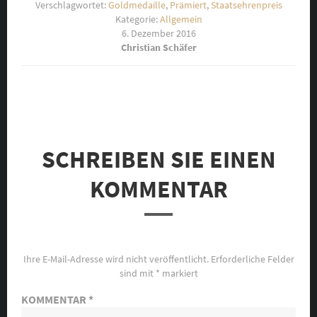
Verschlagwortet:
Goldmedaille
,
Prämiert
,
Staatsehrenpreis
Kategorie:
Allgemein
6. Dezember 2016
Christian Schäfer
SCHREIBEN SIE EINEN
KOMMENTAR
Ihre E-Mail-Adresse wird nicht veröffentlicht.
Erforderliche Felder
sind mit
*
markiert
KOMMENTAR
*