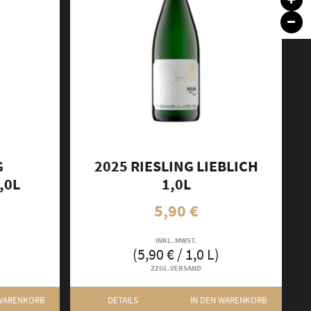
G
2025 RIESLING LIEBLICH
,0L
1,0L
5,90
€
INKL. MWST.
(
5,90
€
/ 1,0 L)
ZZGL.
VERSAND
 WARENKORB
DETAILS
IN DEN WARENKORB