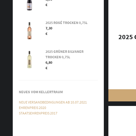
€
2025 ROSÉ TROCKEN 0,75L
7,30
€
2025 
2025 GRÜNER SILVANER
TROCKEN 0,75L
6,80
€
NEUES VOM KELLERTRAUM
NEUE VERSANDBEDINGUNGEN AB 10.07.2021
EHRENPREIS 2020
STAATSEHRENPREIS 2017