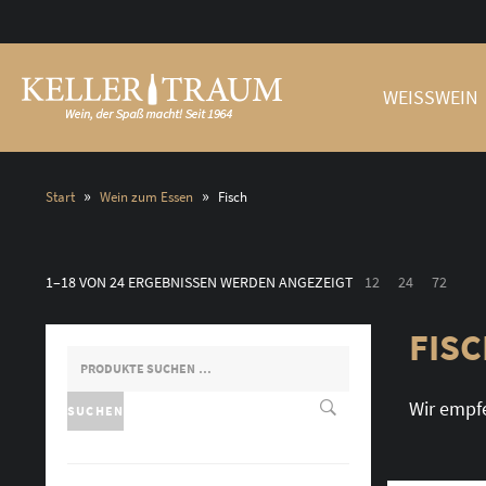
WEISSWEIN
»
»
Start
Wein zum Essen
Fisch
1–18 VON 24 ERGEBNISSEN WERDEN ANGEZEIGT
12
24
72
FIS
SUCHEN
NACH:
Wir empf
SUCHEN