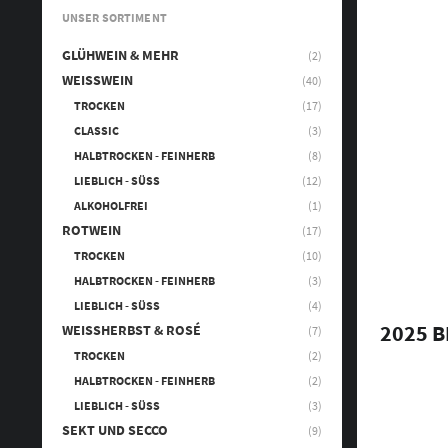
UNSER SORTIMENT
GLÜHWEIN & MEHR
(2)
WEISSWEIN
(40)
TROCKEN
(17)
CLASSIC
(3)
HALBTROCKEN - FEINHERB
(8)
LIEBLICH - SÜSS
(12)
ALKOHOLFREI
(1)
ROTWEIN
(17)
TROCKEN
(10)
HALBTROCKEN - FEINHERB
(3)
LIEBLICH - SÜSS
(4)
2025 B
WEISSHERBST & ROSÉ
(7)
TROCKEN
(2)
HALBTROCKEN - FEINHERB
(2)
LIEBLICH - SÜSS
(3)
SEKT UND SECCO
(9)