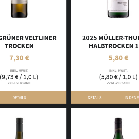
GRÜNER VELTLINER
2025 MÜLLER-TH
TROCKEN
HALBTROCKEN 1
7,30
€
5,80
€
INKL. MWST.
INKL. MWST.
(
9,73
€
/ 1,0 L)
(
5,80
€
/ 1,0 L)
ZZGL.
VERSAND
ZZGL.
VERSAND
DETAILS
DETAILS
IN DEN