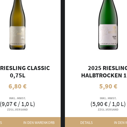
 RIESLING CLASSIC
2025 RIESLIN
0,75L
HALBTROCKEN 1
6,80
€
5,90
€
INKL. MWST.
INKL. MWST.
(
9,07
€
/ 1,0 L)
(
5,90
€
/ 1,0 L)
ZZGL.
VERSAND
ZZGL.
VERSAND
LS
IN DEN WARENKORB
DETAILS
IN DEN