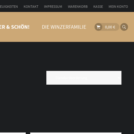
EUIGKEITEN
KONTAKT
IMPRESSUM
WARENKORB
KASSE
MEIN KONTO
ER & SCHÖN!
DIE WINZERFAMILIE
0,00
€