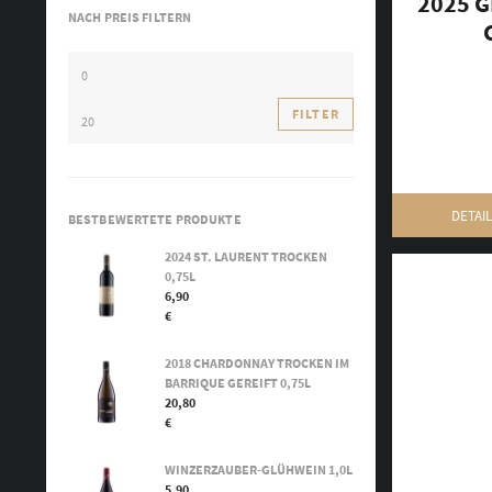
2025 
NACH PREIS FILTERN
MIN.
PREIS
MAX.
FILTER
PREIS
DETAI
BESTBEWERTETE PRODUKTE
2024 ST. LAURENT TROCKEN
0,75L
6,90
€
2018 CHARDONNAY TROCKEN IM
BARRIQUE GEREIFT 0,75L
20,80
€
WINZERZAUBER-GLÜHWEIN 1,0L
5,90