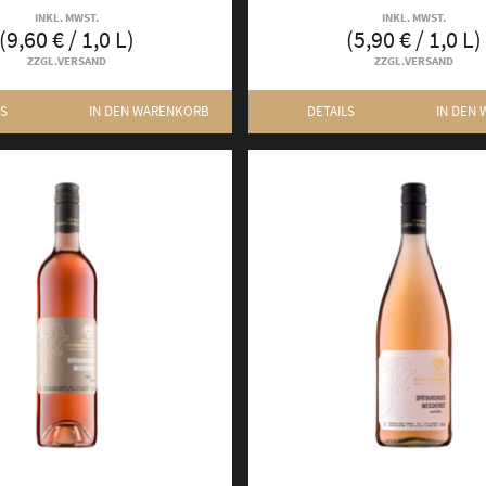
INKL. MWST.
INKL. MWST.
(
9,60
€
/ 1,0 L)
(
5,90
€
/ 1,0 L)
ZZGL.
VERSAND
ZZGL.
VERSAND
LS
IN DEN WARENKORB
DETAILS
IN DEN