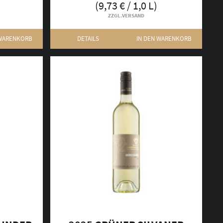
(
9,73
€
/ 1,0 L)
ZZGL.
VERSAND
 WARENKORB
DETAILS
IN DEN WARENKORB