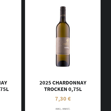
NAY
2025 CHARDONNAY
75L
TROCKEN 0,75L
7,30
€
INKL. MWST.