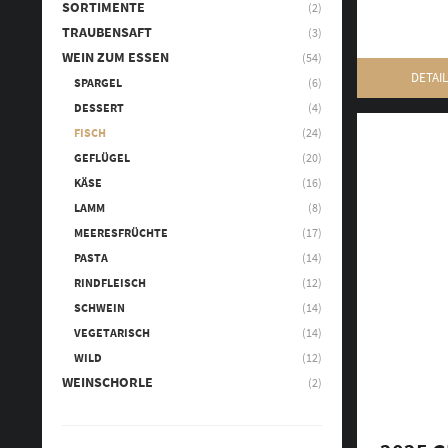
SORTIMENTE
(2)
TRAUBENSAFT
(3)
WEIN ZUM ESSEN
(54)
DETAI
SPARGEL
(6)
DESSERT
(4)
FISCH
(24)
GEFLÜGEL
(20)
KÄSE
(16)
LAMM
(8)
MEERESFRÜCHTE
(17)
PASTA
(14)
RINDFLEISCH
(12)
SCHWEIN
(14)
VEGETARISCH
(14)
WILD
(12)
WEINSCHORLE
(2)