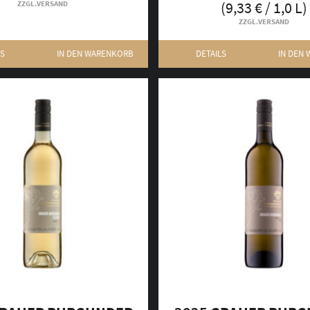
(
9,33
€
/ 1,0 L)
ZZGL.
VERSAND
ZZGL.
VERSAND
LS
IN DEN WARENKORB
DETAILS
IN DEN