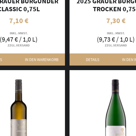
GRAUER BURGUNDER
2025 GRAUER BUR
CLASSIC 0,75L
TROCKEN 0,75
7,10
€
7,30
€
INKL. MWST.
INKL. MWST.
(
9,47
€
/ 1,0 L)
(
9,73
€
/ 1,0 L)
ZZGL.
VERSAND
ZZGL.
VERSAND
LS
IN DEN WARENKORB
DETAILS
IN DEN