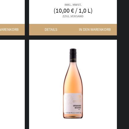
INKL. MWST.
(
10,00
€
/ 1,0 L)
ZZGL.
VERSAND
 WARENKORB
DETAILS
IN DEN WARENKORB