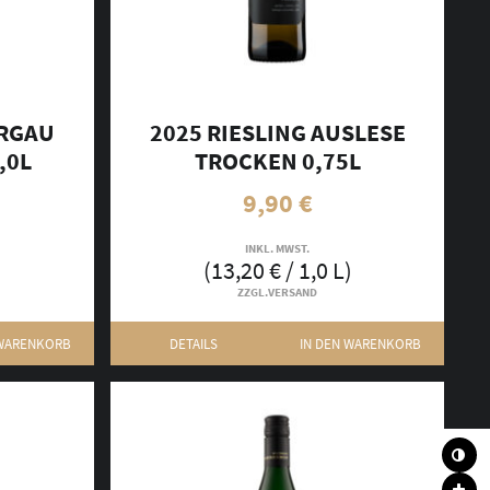
URGAU
2025 RIESLING AUSLESE
,0L
TROCKEN 0,75L
9,90
€
INKL. MWST.
(
13,20
€
/ 1,0 L)
ZZGL.
VERSAND
 WARENKORB
DETAILS
IN DEN WARENKORB