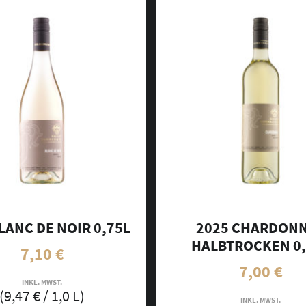
LANC DE NOIR 0,75L
2025 CHARDON
HALBTROCKEN 0,
7,10
€
7,00
€
INKL. MWST.
(
9,47
€
/ 1,0 L)
INKL. MWST.