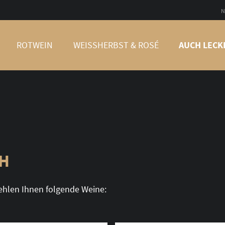
N
ROTWEIN
WEISSHERBST & ROSÉ
AUCH LECK
CH
ehlen Ihnen folgende Weine: