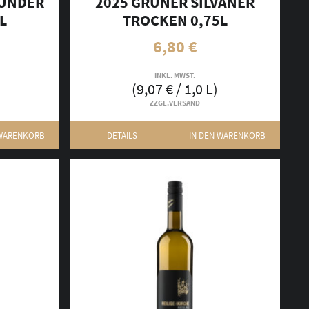
GUNDER
2025 GRÜNER SILVANER
L
TROCKEN 0,75L
6,80
€
INKL. MWST.
(
9,07
€
/ 1,0 L)
ZZGL.
VERSAND
 WARENKORB
DETAILS
IN DEN WARENKORB