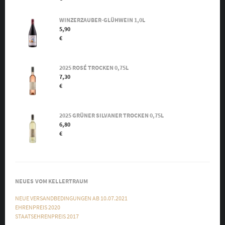
WINZERZAUBER-GLÜHWEIN 1,0L
5,90
€
2025 ROSÉ TROCKEN 0,75L
7,30
€
2025 GRÜNER SILVANER TROCKEN 0,75L
6,80
€
NEUES VOM KELLERTRAUM
NEUE VERSANDBEDINGUNGEN AB 10.07.2021
EHRENPREIS 2020
STAATSEHRENPREIS 2017