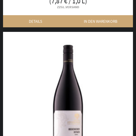
(
7,87
€
/ 1,0 L)
ZZGL.
VERSAND
DETAILS
IN DEN WARENKORB