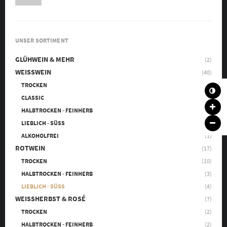
UNSER SORTIMENT
GLÜHWEIN & MEHR
(2)
WEISSWEIN
(40)
TROCKEN
(17)
CLASSIC
(3)
HALBTROCKEN - FEINHERB
(8)
LIEBLICH - SÜSS
(12)
ALKOHOLFREI
(1)
ROTWEIN
(17)
TROCKEN
(10)
HALBTROCKEN - FEINHERB
(3)
LIEBLICH - SÜSS
(4)
WEISSHERBST & ROSÉ
(7)
TROCKEN
(2)
HALBTROCKEN - FEINHERB
(2)