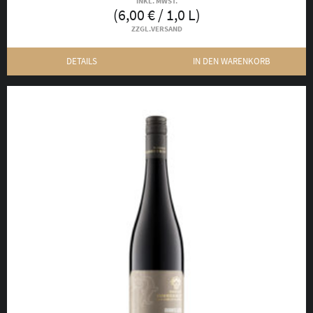
INKL. MWST.
(
6,00
€
/ 1,0 L)
ZZGL.
VERSAND
DETAILS
IN DEN WARENKORB