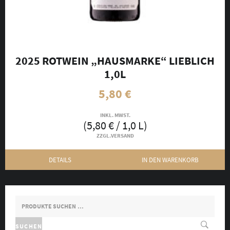
2025 ROTWEIN „HAUSMARKE“ LIEBLICH
1,0L
5,80
€
INKL. MWST.
(
5,80
€
/ 1,0 L)
ZZGL.
VERSAND
DETAILS
IN DEN WARENKORB
SUCHEN
NACH:
SUCHEN