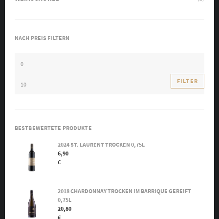
NACH PREIS FILTERN
MIN.
PREIS
MAX.
FILTER
PREIS
BESTBEWERTETE PRODUKTE
2024 ST. LAURENT TROCKEN 0,75L
6,90
€
2018 CHARDONNAY TROCKEN IM BARRIQUE GEREIFT
0,75L
20,80
€